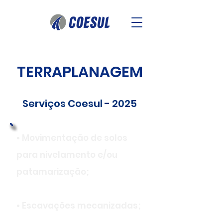
TERRAPLANAGEM
Serviços Coesul - 2025
• Movimentação de solos
para nivelamento e/ou
patamarização;
• Escavações mecanizadas;