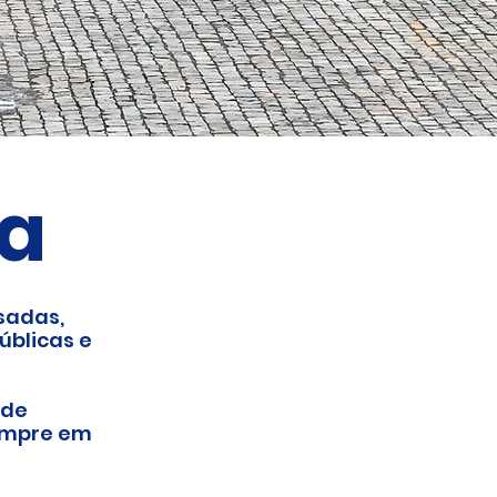
ia
sadas,
úblicas e
 de
sempre em