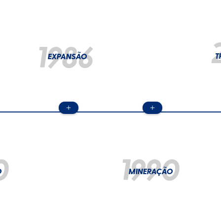
1986
EXPANSÃO
T
+
+
0
1990
O
MINERAÇÃO