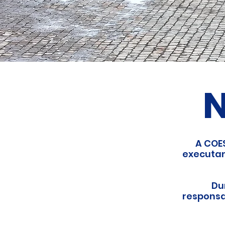
N
A COE
executa
Du
responsa